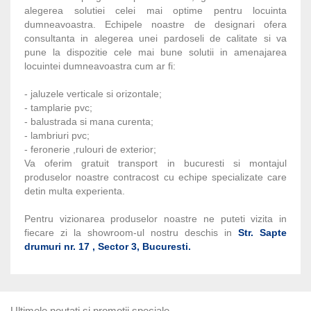
alegerea solutiei celei mai optime pentru locuinta
dumneavoastra. Echipele noastre de designari ofera
consultanta in alegerea unei pardoseli de calitate si va
pune la dispozitie cele mai bune solutii in amenajarea
locuintei dumneavoastra cum ar fi:
- jaluzele verticale si orizontale;
- tamplarie pvc;
- balustrada si mana curenta;
- lambriuri pvc;
- feronerie ,rulouri de exterior;
Va oferim gratuit transport in bucuresti si montajul
produselor noastre contracost cu echipe specializate care
detin multa experienta.
Pentru vizionarea produselor noastre ne puteti vizita in
fiecare zi la showroom-ul nostru deschis in
Str. Sapte
drumuri nr. 17 , Sector 3, Bucuresti.
Ultimele noutati si promotii speciale