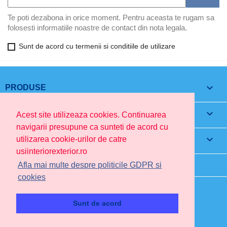
Te poti dezabona in orice moment. Pentru aceasta te rugam sa
folosesti informatiile noastre de contact din nota legala.
Sunt de acord cu termenii si conditiile de utilizare

PRODUSE

FIRMA NOASTRA
Acest site utilizeaza cookies. Continuarea
navigarii presupune ca sunteti de acord cu

CONTUL TAU
utilizarea cookie-urilor de catre
usiinteriorexterior.ro
INFORMATIILE MAGAZINULUI
Afla mai multe despre politicile GDPR si
cookies
Sunt de acord
© 2026 - Usiinteriorexterior.ro Powered by ITPower