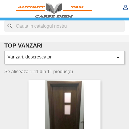


search
TOP VANZARI

Vanzari, descrescator
Se afiseaza 1-11 din 11 produs(e)